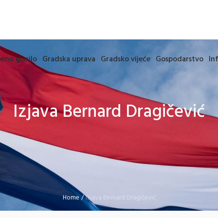
eno glasilo
Gradska uprava
Gradsko vijeće
Gospodarstvo
In
Izjava Bernard Dragičević
Home
/
Izjava Bernard Dragičević