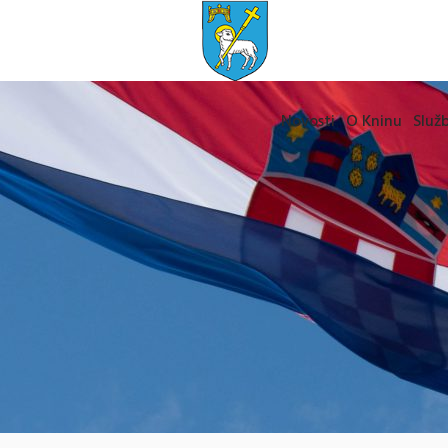
Novosti
O Kninu
Služb