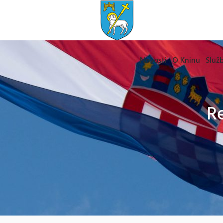
Novosti
O Kninu
Služb
Re