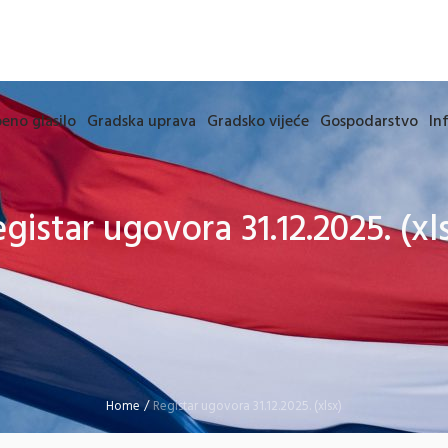
eno glasilo
Gradska uprava
Gradsko vijeće
Gospodarstvo
In
gistar ugovora 31.12.2025. (xl
Home
/
Registar ugovora 31.12.2025. (xlsx)