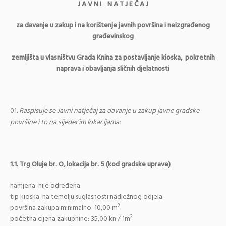
J A V N I N A T J E Č A J
za davanje u zakup i na korištenje javnih površina i neizgrađenog
građevinskog
zemljišta u vlasništvu Grada Knina za postavljanje kioska,
pokretnih
naprava i obavljanja sličnih djelatnosti
Raspisuje se Javni natječaj za davanje u zakup javne gradske
površine i to na sljedećim lokacijama:
1.1.
Trg Oluje br. O, lokacija br. 5 (kod gradske uprave)
namjena: nije određena
tip kioska: na temelju suglasnosti nadležnog odjela
2
površina zakupa minimalno: 10,00 m
2
početna cijena zakupnine: 35,00 kn / 1m