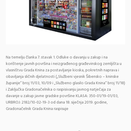
Na temelju članka 7. stavak 1. Odluke o davanju u zakup i na
korištenje javnih površina i neizgrađenog građevinskog zemljišta u
vlasništvu Grada Knina za postavljanje kioska, pokretnih naprava i
obavljanja sličnih djelatnosti („Službeni vjesnik Šibensko – kninske
županije“ broj 11/03, 10/09 i „Službeno glasilo Grada Knina“ broj 11/18)
i Zaključka Gradonačelnika o raspisivanju javnog natječaja za
davanje u zakup javne gradske površine KLASA: 350-01/19-01/03,
URBROJ: 2182/10-02-19-3 od dana 18. siječnja 2019. godine,
Gradonačelnik Grada Knina raspisuje