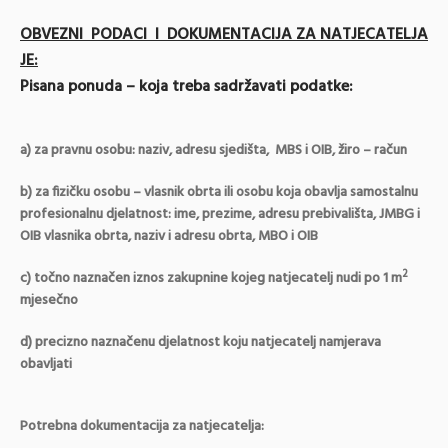
OBVEZNI PODACI I DOKUMENTACIJA ZA NATJECATELJA
JE:
Pisana ponuda – koja treba sadržavati podatke:
a) za pravnu osobu: naziv, adresu sjedišta, MBS i OIB, žiro – račun
b) za fizičku osobu – vlasnik obrta ili osobu koja obavlja samostalnu
profesionalnu djelatnost: ime, prezime, adresu prebivališta, JMBG i
OIB vlasnika obrta, naziv i adresu obrta, MBO i OIB
2
c) točno naznačen iznos zakupnine kojeg natjecatelj nudi po 1 m
mjesečno
d) precizno naznačenu djelatnost koju natjecatelj namjerava
obavljati
Potrebna dokumentacija za natjecatelja: