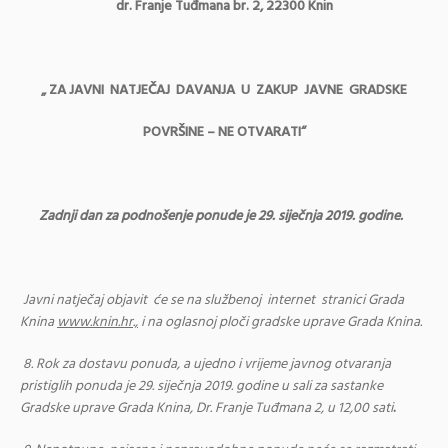
dr.
Franje Tuđmana br. 2, 22300 Knin
„ ZA JAVNI NATJEČAJ DAVANJA U ZAKUP JAVNE GRADSKE
POVRŠINE – NE OTVARATI“
Zadnji dan za podnošenje ponude je 29. siječnja 2019. godine.
Javni natječaj objavit će se na službenoj internet stranici Grada
Knina
www.knin.hr.,
i na oglasnoj ploči gradske uprave Grada Knina.
8.
Rok za dostavu ponuda, a ujedno i vrijeme javnog otvaranja
pristiglih ponuda je
29. siječnja 2019. godine u sali za sastanke
Gradske uprave Grada Knina, Dr. Franje Tuđmana 2, u 12,00 sati
.