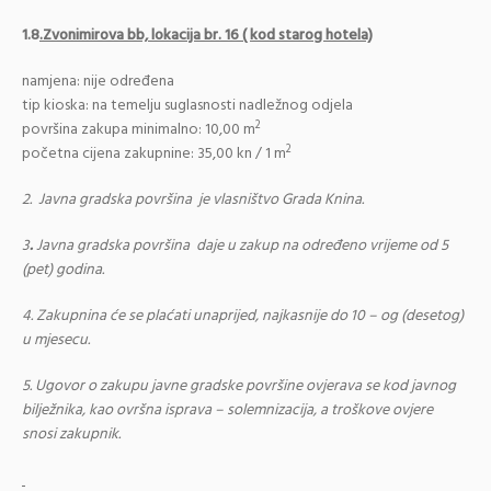
1.8
.Zvonimirova bb, lokacija br. 16 ( kod starog hotela)
namjena: nije određena
tip kioska: na temelju suglasnosti nadležnog odjela
2
površina zakupa minimalno: 10,00 m
2
početna cijena zakupnine: 35,00 kn / 1 m
2
. Javna gradska površina je vlasništvo Grada Knina.
3
.
Javna gradska površina daje u zakup na određeno vrijeme od 5
(pet) godina.
4.
Zakupnina će se plaćati unaprijed, najkasnije do 10 – og (desetog)
u mjesecu.
5.
Ugovor o zakupu javne gradske površine ovjerava se kod javnog
bilježnika, kao ovršna isprava – solemnizacija, a troškove ovjere
snosi zakupnik.