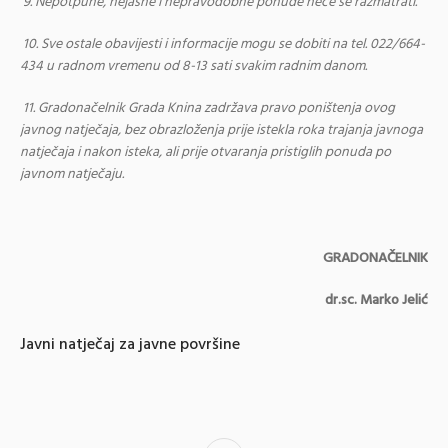
9.
Nepotpune, nejasne i nepravodobne ponude neće se razmatrati.
10.
Sve ostale obavijesti i informacije mogu se dobiti na tel. 022/664-
434 u radnom vremenu od 8-13 sati svakim radnim danom.
11. Gradonačelnik Grada Knina zadržava pravo poništenja ovog
javnog natječaja, bez obrazloženja prije istekla roka trajanja javnoga
natječaja i nakon isteka, ali prije otvaranja pristiglih ponuda po
javnom natječaju.
GRADONAČELNIK
dr.sc. Marko Jelić
Javni natječaj za javne površine