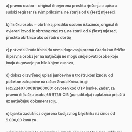
a) pravnu osobu – original ili ovjerena preslika rješenja o upisu u
sudski registar sa svim prilozima, ne starija od 6 (šest) mjeseci;
b) fizičku osobu – obrtnika, presliku osobne iskaznice, original ili
ovjereni izvod iz obrtnog registra, ne stariji od 6 (šest) mjeseci,
preslika obrtnice ako se radi o obrtu;
c) potvrda Grada Knina da nema dugovanja prema Gradu kao fizička
ili pravna osoba jer na natječaju ne mogu sudjelovati osobe koje
imaju dugovanje po bilo kojem osnovu,
d) dokaz o izvršenoj uplati jamčevine u trostrukom iznosu od
početne zakupnine na račun Grada Knina, broj:
HR5224070001819600001 otvoren kod OTP banke, Zadar, za
pravnu ili fizičku osobu 68 5738-OIB (ponuditelja) i uplatnicu priložiti
uz natječajnu dokumentaciju,
e) bjanko zadužnica ovjerena kod javnog bilježnika na iznos od
5.000,00 kuna za