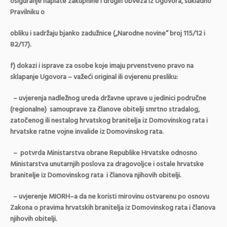
osiguranje naplate zakupnine i drugih obveza iz Ugovora, sukladno
Pravilniku o
obliku i sadržaju bjanko zadužnice („Narodne novine“ broj 115/12 i
82/17).
f) dokazi i isprave za osobe koje imaju prvenstveno pravo na
sklapanje Ugovora – važeći original ili ovjerenu presliku:
– uvjerenja nadležnog ureda državne uprave u jedinici područne
(regionalne) samouprave za članove obitelji smrtno stradalog,
zatočenog ili nestalog hrvatskog branitelja iz Domovinskog rata i
hrvatske ratne vojne invalide iz Domovinskog rata.
– potvrda Ministarstva obrane Republike Hrvatske odnosno
Ministarstva unutarnjih poslova za dragovoljce i ostale hrvatske
branitelje iz Domovinskog rata i članova njihovih obitelji.
– uvjerenje MIORH–a da ne koristi mirovinu ostvarenu po osnovu
Zakona o pravima hrvatskih branitelja iz Domovinskog rata i članova
njihovih obitelji.