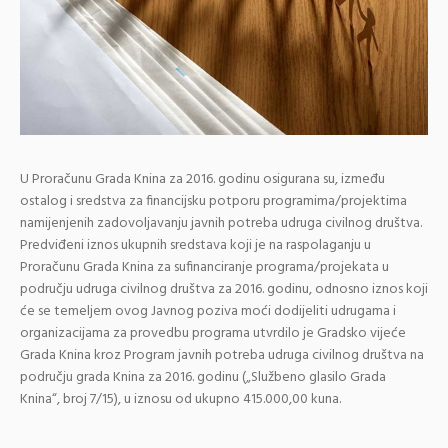
U Proračunu Grada Knina za 2016. godinu osigurana su, između
ostalog i sredstva za financijsku potporu programima/projektima
namijenjenih zadovoljavanju javnih potreba udruga civilnog društva.
Predviđeni iznos ukupnih sredstava koji je na raspolaganju u
Proračunu Grada Knina za sufinanciranje programa/projekata u
području udruga civilnog društva za 2016. godinu, odnosno iznos koji
će se temeljem ovog Javnog poziva moći dodijeliti udrugama i
organizacijama za provedbu programa utvrdilo je Gradsko vijeće
Grada Knina kroz Program javnih potreba udruga civilnog društva na
području grada Knina za 2016. godinu („Službeno glasilo Grada
Knina“, broj 7/15), u iznosu od ukupno 415.000,00 kuna.