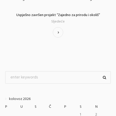
Uspješno završen projekt “Zajedno za prirodu i okoliš”
Sljedeće
kolovoz 2026
P
U
S
Č
P
S
N
1
2