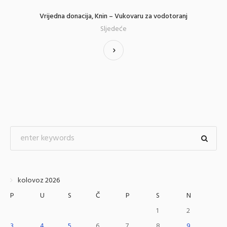
Vrijedna donacija, Knin – Vukovaru za vodotoranj
Sljedeće
kolovoz 2026
P
U
S
Č
P
S
N
1
2
3
4
5
6
7
8
9