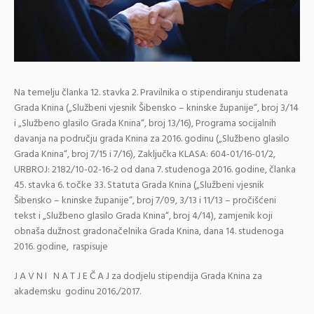
Na temelju članka 12. stavka 2. Pravilnika o stipendiranju studenata
Grada Knina („Službeni vjesnik Šibensko – kninske županije“, broj 3/14
i „Službeno glasilo Grada Knina“, broj 13/16), Programa socijalnih
davanja na području grada Knina za 2016. godinu („Službeno glasilo
Grada Knina“, broj 7/15 i 7/16), Zaključka KLASA: 604-01/16-01/2,
URBROJ: 2182/10-02-16-2 od dana 7. studenoga 2016. godine, članka
45. stavka 6. točke 33. Statuta Grada Knina („Službeni vjesnik
Šibensko – kninske županije“, broj 7/09, 3/13 i 11/13 – pročišćeni
tekst i „Službeno glasilo Grada Knina“, broj 4/14), zamjenik koji
obnaša dužnost gradonačelnika Grada Knina, dana 14. studenoga
2016. godine, raspisuje
J A V N I N A T J E Č A J za dodjelu stipendija Grada Knina za
akademsku godinu 2016./2017.