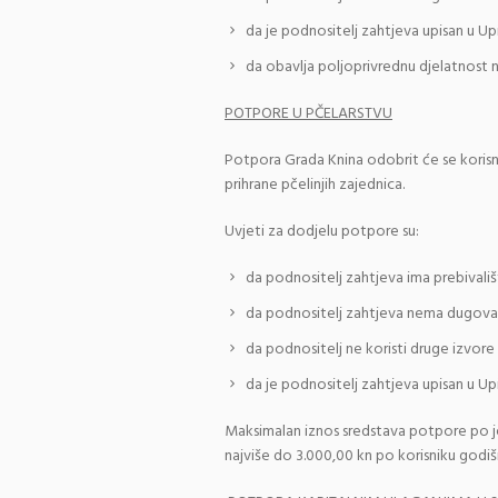
da je podnositelj zahtjeva upisan u Up
da obavlja poljoprivrednu djelatnost 
POTPORE U PČELARSTVU
Potpora Grada Knina odobrit će se koris
prihrane pčelinjih zajednica.
Uvjeti za dodjelu potpore su:
da podnositelj zahtjeva ima prebivališ
da podnositelj zahtjeva nema dugova
da podnositelj ne koristi druge izvor
da je podnositelj zahtjeva upisan u Up
Maksimalan iznos sredstava potpore po je
najviše do 3.000,00 kn po korisniku godiš