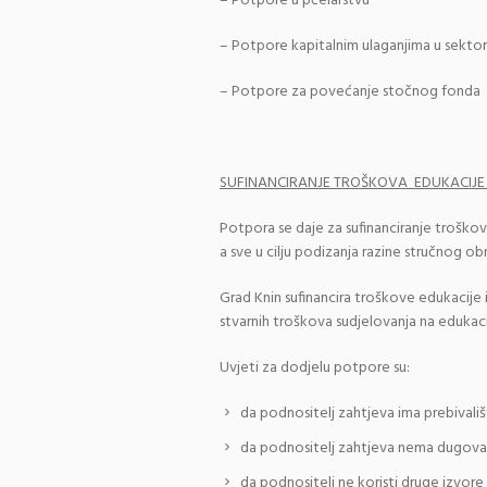
– Potpore u pčelarstvu
– Potpore kapitalnim ulaganjima u sektor
– Potpore za povećanje stočnog fonda
SUFINANCIRANJE TROŠKOVA EDUKACIJE
Potpora se daje za sufinanciranje troškov
a sve u cilju podizanja razine stručnog ob
Grad Knin sufinancira troškove edukacije 
stvarnih troškova sudjelovanja na edukaci
Uvjeti za dodjelu potpore su:
da podnositelj zahtjeva ima prebivališ
da podnositelj zahtjeva nema dugova
da podnositelj ne koristi druge izvor