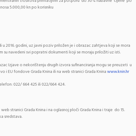
umentiranih troškova prihvatljivih za potporu do 30% nabavne cijene po
nosa 5.000,00 kn po korisniku
u 2016. godini, uz javni poziv priložen je i obrazac zahtjeva koji se mora
m su navedeni svi popratni dokumenti koji se moraju priložiti uz isti.
azac Izjave o nekorištenju drugih izvora sufinanciranja mogu se preuzeti u
vo i EU fondove Grada Knina ili na web stranici Grada Knina
www.knin.hr
lefon: 022/ 664 425 ili 022/664 424.
web stranici Grada Knina i na oglasnoj ploči Grada Knina i traje do 15.
a sredstava.