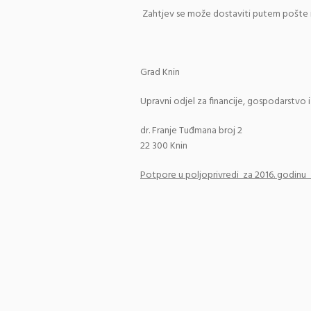
Zahtjev se može dostaviti putem pošte il
Grad Knin
Upravni odjel za financije, gospodarstvo
dr. Franje Tuđmana broj 2
22 300 Knin
Potpore u poljoprivredi za 2016. godi