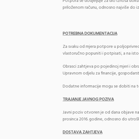
Potpora se dodjeljuje za dio iznosa dok
priloženom računu, odnosno najviše do iz
POTREBNA DOKUMENTACIJA
Za svaku od mjera potpore u poljoprivredi 
vlastoručno popuniti i potpisati, a na isto
Obrasci zahtjeva po pojedinoj mjeri i obr
Upravnom odjelu za financije, gospodarst
Dodatne informacije mogu se dobiti na te
TRAJANJE JAVNOG POZIVA
Javni poziv otvoren je od dana objave na 
prosinca 2016. godine, odnosno do utrošk
DOSTAVA ZAHTJEVA