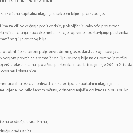
EKTORU BILJNE PROIZVODNJE
a izvršena kapitalna ulaganja u sektoru biljne proizvodnje.
ji ima za cilj povećanje proizvodnje, poboljšanje kakvoće proizvoda,
ti sufinanciranja nabavke mehanizacije, opreme i postavljanje plastenika,
atičnog i ljekovitog bilja.
anja odobrit će se onom poljoprivrednom gospodarstvu koje ispunjava
izvodnjom povrća te aromatičnog i ljekovitog bilja na otvorenoj površini
 vrši u plastenicima- površina plastenika mora biti najmanje 200 m 2, te da
, opremu i plastenike
.
mentiranih troškova prihvatljivih za potporu kapitalnim ulaganjima u
ne cijene po priloženom računu, odnosno najviše do iznosa 5.000,00 kn
te na području grada Knina,
ručju grada Knina,