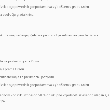
isnik poljoprivrednih gospodarstava s sjedištem u gradu Kninu,
na području grada Knina.
niku za unapređenje pčelarske proizvodnje sufinanciranjem troškova
te na području grada Knina,
nja prema Gradu,
e sufinanciranja za predmetnu potporu,
isnik poljoprivrednih gospodarstava s sjedištem u gradu Kninu.
dnom korisniku iznosi do 50 % od ukupne vrijednosti izvršenog ulaganja, a
nje.