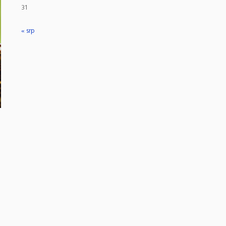
31
« srp