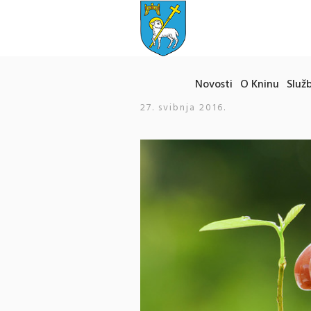
Novosti
O Kninu
Služb
27. svibnja 2016.