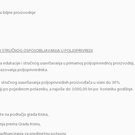
u biljne proizvodnje
 I STRUČNOG OSPOSOBLJAVANJA U
POLJOPRIVREDI
a edukacije i stručnog usavršavanja u primarnoj poljoprivrednoj proizvodnji,
razovanja poljoprivrednika.
i stručnog usavršavanja poljoprivrednih proizvođača u visini do 30%
ji po pojedinom polazniku, a najviše do 3.000,00 kn po korisniku godišnje.
te na području grada Knina,
nja prema Gradu Kninu,
e sufinanciranja za predmetnu potporu,