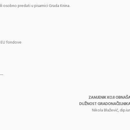
i osobno predati u pisarnici Grada Knina.
 i EU fondove
nu
ZAMJENIK KOJI OBNAŠ
DUŽNOST GRADONAČELNIK
Nikola Blažević, dip.iur