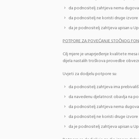
da podnositelj zahtjeva nema dugova
da podnositelj ne koristi druge izvor
da je podnositelj zahtjeva upisan u Up
POTPORE ZA POVEĆANJE STOČNOG FO
Cilj mjere je unaprjeđenje kvalitete mesa
dijela nastalih troškova provedbe obvezn
Uvjeti za dodjelu potpore su:
da podnositelj zahtjeva ima prebivališ
da navedenu djelatnost obavlja na pod
da podnositelj zahtjeva nema dugova
da podnositelj ne koristi druge izvor
da je podnositelj zahtjeva upisan u Up