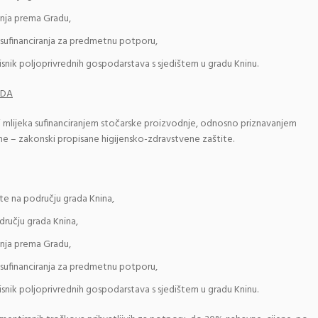
nja prema Gradu,
e sufinanciranja za predmetnu potporu,
isnik poljoprivrednih gospodarstava s sjedištem u gradu Kninu.
NDA
 i mlijeka sufinanciranjem stočarske proizvodnje, odnosno priznavanjem
e – zakonski propisane higijensko-zdravstvene zaštite.
te na području grada Knina,
ručju grada Knina,
nja prema Gradu,
e sufinanciranja za predmetnu potporu,
isnik poljoprivrednih gospodarstava s sjedištem u gradu Kninu.