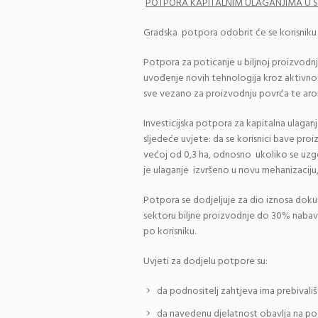
POTPORA KAPITALNIM ULAGANJIMA U S
Gradska potpora odobrit će se korisniku z
Potpora za poticanje u biljnoj proizvodn
uvođenje novih tehnologija kroz aktivnos
sve vezano za proizvodnju povrća te arom
Investicijska potpora za kapitalna ulag
sljedeće uvjete: da se korisnici bave pro
većoj od 0,3 ha, odnosno ukoliko se uzgoj
je ulaganje izvršeno u novu mehanizaciju
Potpora se dodjeljuje za dio iznosa doku
sektoru biljne proizvodnje do 30% nabav
po korisniku.
Uvjeti za dodjelu potpore su:
da podnositelj zahtjeva ima prebivališ
da navedenu djelatnost obavlja na pod