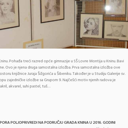
Kninu. Pohađa treći razred opće gimnazije u SŠ Lovre Montija u Kninu. Bavi
e. Ovo je njena druga samostalna izložba. Prva samostalna izložba ove
storu knjižnice Juraja Šižgorića u Šibeniku. Također je u Studiju Galerije sv.
lopu zajedničke izložbe sa Grupom 9. Najčešći motiv njenih radova je
akril, akvarel, suhi pastel, tuš…
TPORA POLJOPRIVREDI NA PODRUČJU GRADA KNINA U 2016. GODINI