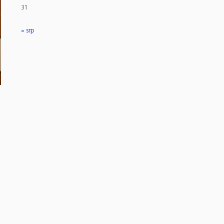
31
« srp