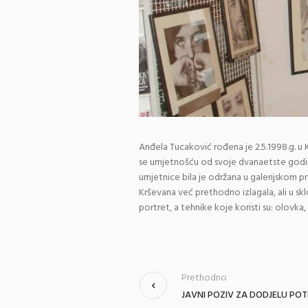
Anđela Tucaković rođena je 2.5.1998.g. u 
se umjetnošću od svoje dvanaetste godin
umjetnice bila je održana u galerijskom pro
Krševana već prethodno izlagala, ali u sk
portret, a tehnike koje koristi su: olovka, 
Prethodno
JAVNI POZIV ZA DODJELU PO