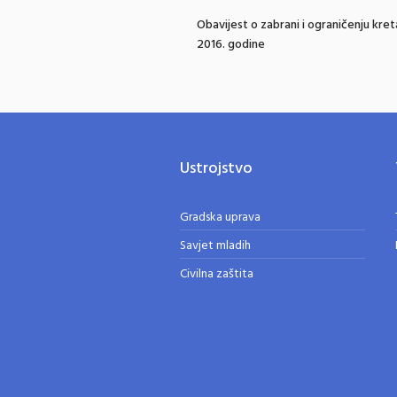
Obavijest o zabrani i ograničenju kret
2016. godine
Ustrojstvo
Gradska uprava
Savjet mladih
Civilna zaštita