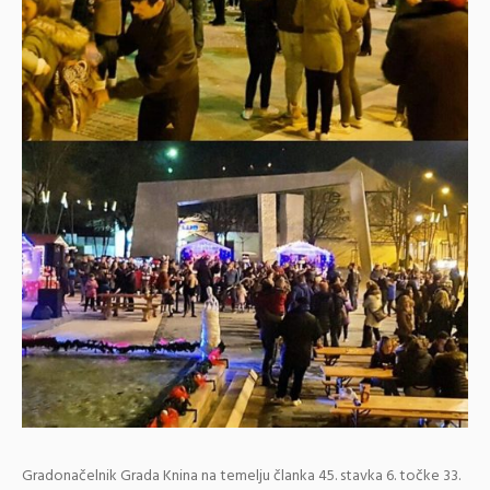
Gradonačelnik Grada Knina na temelju članka 45. stavka 6. točke 33.