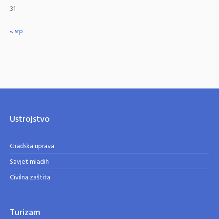
31
« srp
Ustrojstvo
Gradska uprava
Savjet mladih
Civilna zaštita
Turizam