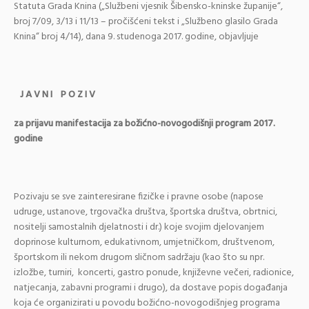
Statuta Grada Knina („Službeni vjesnik Šibensko-kninske županije“,
broj 7/09, 3/13 i 11/13 – pročišćeni tekst i „Službeno glasilo Grada
Knina“ broj 4/14), dana 9. studenoga 2017. godine, objavljuje
J A V N I P O Z I V
za prijavu manifestacija za božićno-novogodišnji program 2017.
godine
Pozivaju se sve zainteresirane fizičke i pravne osobe (napose
udruge, ustanove, trgovačka društva, športska društva, obrtnici,
nositelji samostalnih djelatnosti i dr.) koje svojim djelovanjem
doprinose kulturnom, edukativnom, umjetničkom, društvenom,
športskom ili nekom drugom sličnom sadržaju (kao što su npr.
izložbe, turniri, koncerti, gastro ponude, književne večeri, radionice,
natjecanja, zabavni programi i drugo), da dostave popis događanja
koja će organizirati u povodu božićno-novogodišnjeg programa