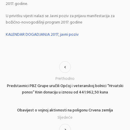
2017. godine.
U privitku vijesti nalazi se Javni poziv za prijavu manifestacija za
božićno-novogodišnji program 2017. godine
KALENDAR DOGADJANJA 2017, javni poziv
Prethodno
Predstavnici PBZ Grupe uručili Općoj i veteranskoj bolnici “Hrvatski
ponos” Knin donaciju u iznosu od 441.962,50 kuna
Obavijest o vojnoj aktivnosti na poligonu Crvena zemlja
Sljedeće