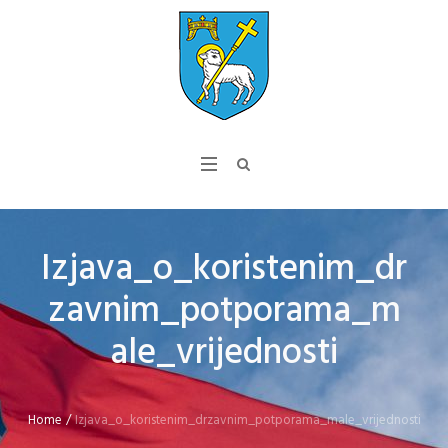
Izjava_o_koristenim_dr
zavnim_potporama_m
ale_vrijednosti
Home
/
Izjava_o_koristenim_drzavnim_potporama_male_vrijednosti