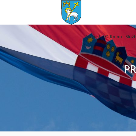
Novosti
O Kninu
Služb
PR