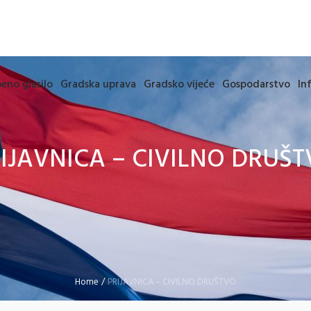
eno glasilo
Gradska uprava
Gradsko vijeće
Gospodarstvo
In
IJAVNICA – CIVILNO DRUŠ
Home
/
PRIJAVNICA – CIVILNO DRUŠTVO