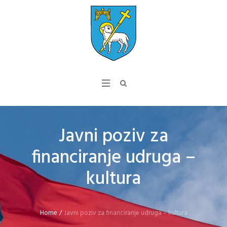
Javni poziv za
financiranje udruga –
kultura
Home
/
Javni poziv za financiranje udruga – kultura