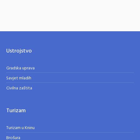
Ustrojstvo
Gradska uprava
Savjet mladih
Civilna zaštita
Turizam
Turizam u Kninu
Brošura