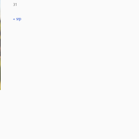
31
« srp