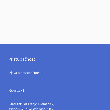
Pristupačnost
Izjava o pristupačnosti
Kontakt
Grad Knin, dr. Franje Tuđmana 2,
22300 Knin / tel: 022/664-411 /