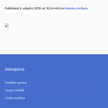
Published
3. veljače 2019.
at 1024×403 in
Kninska tvrđava
.
Ustrojstvo
Gradska uprava
Savjet mladih
Civilna zaštita