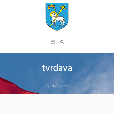
tvrdava
Home
/
tvrdava