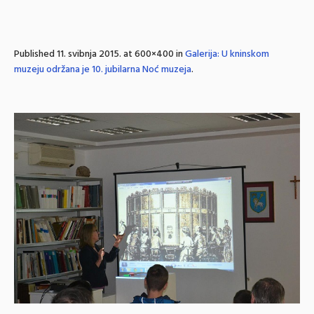
Published
11. svibnja 2015.
at 600×400 in
Galerija: U kninskom
muzeju održana je 10. jubilarna Noć muzeja
.