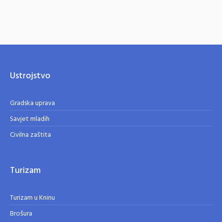
Ustrojstvo
Gradska uprava
Savjet mladih
Civilna zaštita
Turizam
Turizam u Kninu
Brošura