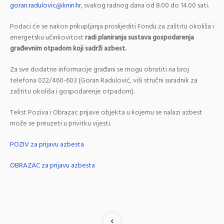
goran.radulovic@knin.hr
, svakog radnog dana od 8.00 do 14.00 sati.
Podaci će se nakon prikupljanja proslijediti Fondu za zaštitu okoliša i
energetsku učinkovitost
radi planiranja sustava gospodarenja
građevnim otpadom koji sadrži azbest.
Za sve dodatne informacije građani se mogu obratiti na broj
telefona 022/460-603 (Goran Radulović, viši stručni suradnik za
zaštitu okoliša i gospodarenje otpadom).
Tekst Poziva i Obrazac prijave objekta u kojemu se nalazi azbest
može se preuzeti u privitku vijesti.
POZIV za prijavu azbesta
OBRAZAC za prijavu azbesta