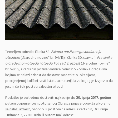
Temeljem odredbi članka 53.
Zakona održivom gospodarenju
otpadom
(„Narodne novine“ br. 94/13) i članka 30. stavka 1.
Pravilnika
o građevnom otpadu i otpadu koji sadrži azbest
(„Narodne novine“
br. 69/16), Grad Knin poziva vlasnike odnosno korisnike građevina u
kojima se nalazi azbest da dostave podatke o lokacijama,
procijenjenoj količini, vrsti i statusu materijala za kojeg je izvjesno da
jest ili će tek postati azbestni otpad.
Podatke je potrebno dostaviti najkasnije do
30. lipnja 2017. godine
putem popunjenog i potpisanog
Obrasca prijave objekta u kojemu
se nalazi azbest
, osobno ili poštom na adresu Grad Knin, Dr. Franje
Tuđmana 2, 22300 Knin ili putem mail adrese: