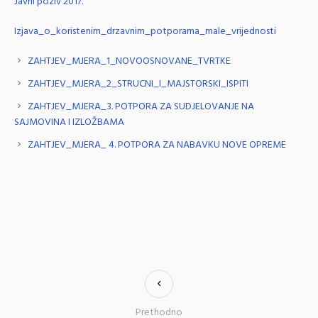
Javni poziv 2017.
Izjava_o_koristenim_drzavnim_potporama_male_vrijednosti
ZAHTJEV_MJERA_1_NOVOOSNOVANE_TVRTKE
ZAHTJEV_MJERA_2_STRUCNI_I_MAJSTORSKI_ISPITI
ZAHTJEV_MJERA_3. POTPORA ZA SUDJELOVANJE NA
SAJMOVINA I IZLOŽBAMA
ZAHTJEV_MJERA_ 4. POTPORA ZA NABAVKU NOVE OPREME
Prethodno