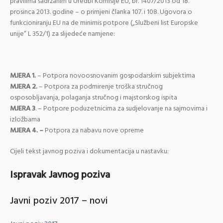
pravilima sadržanim u Uredbi Komisije EU, br. 1407/2013 od 18.
prosinca 2013. godine – o primjeni članka 107. i 108. Ugovora o
funkcioniranju EU na de minimis potpore („Službeni list Europske
unije“ L 352/1) za slijedeće namjene:
MJERA 1.
– Potpora novoosnovanim gospodarskim subjektima
MJERA 2.
– Potpora za podmirenje troška stručnog
osposobljavanja, polaganja stručnog i majstorskog ispita
MJERA 3
. – Potpore poduzetnicima za sudjelovanje na sajmovima i
izložbama
MJERA 4. –
Potpora za nabavu nove opreme
Cijeli tekst javnog poziva i dokumentacija u nastavku:
Ispravak Javnog poziva
Javni poziv 2017 – novi