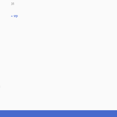
31
« srp