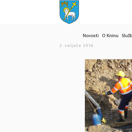
Novosti
O Kninu
Služb
2. veljače 2016.