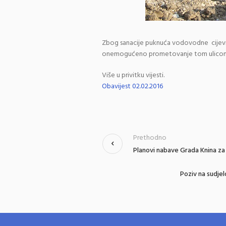
Zbog sanacije puknuća vodovodne cijevi u G
onemogućeno prometovanje tom ulicom i 
Više u privitku vijesti.
Obavijest 02.02.2016
Prethodno
Planovi nabave Grada Knina za
Poziv na sudje