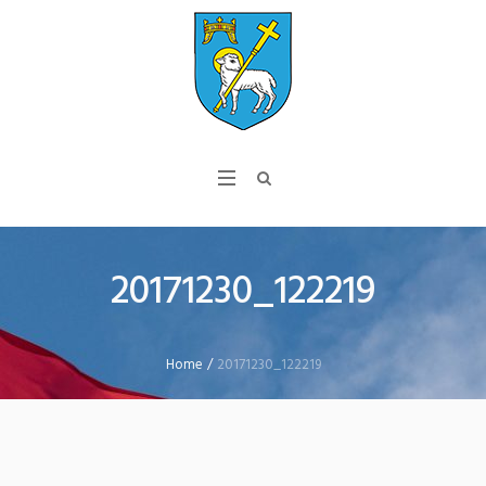
20171230_122219
Home
/
20171230_122219