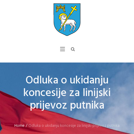
Odluka o ukidanju
koncesije za linijski
prijevoz putnika
Home
/
Odluka o ukidanju koncesije za linijski prijevoz putnika