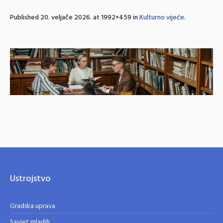
Published
20. veljače 2026.
at 1992×459 in
Kulturno vijeće
.
Ustrojstvo
Gradska uprava
Savjet mladih