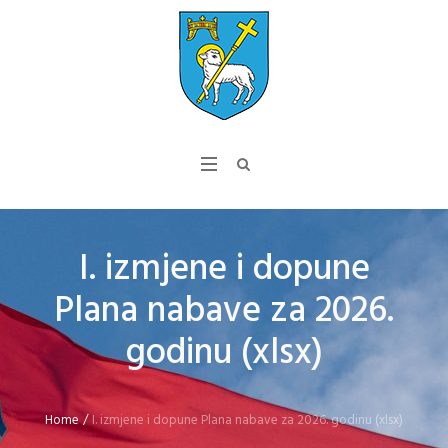
I. izmjene i dopune
Plana nabave za 2026.
godinu (xlsx)
Home
/
I. izmjene i dopune Plana nabave za 2026. godinu (xlsx)