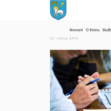
Novosti
O Kninu
Služb
22. srpnja 2016.