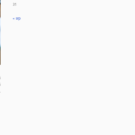
31
« srp
i
i
.