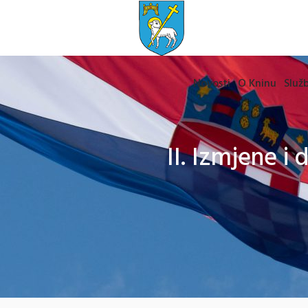
Novosti
O Kninu
Služb
II. Izmjene i