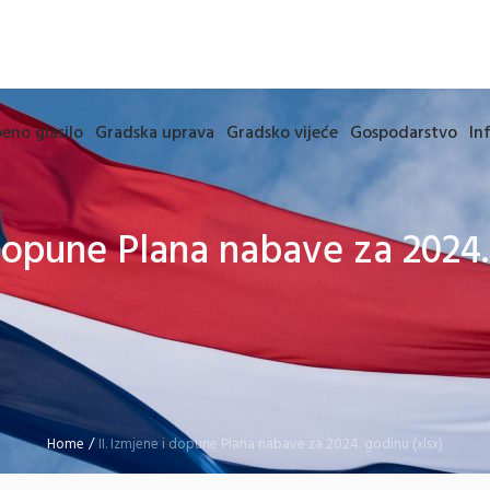
eno glasilo
Gradska uprava
Gradsko vijeće
Gospodarstvo
In
 dopune Plana nabave za 2024.
Home
/
II. Izmjene i dopune Plana nabave za 2024. godinu (xlsx)