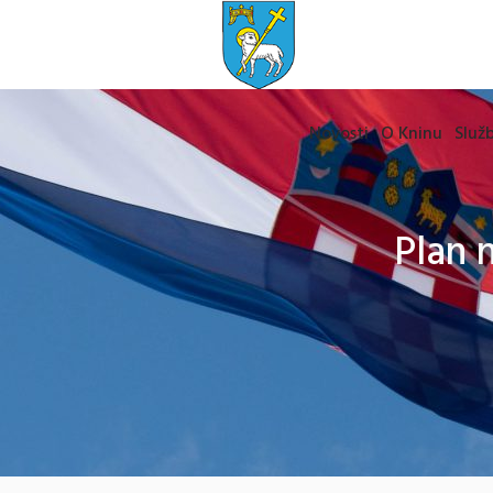
Novosti
O Kninu
Služb
Plan 