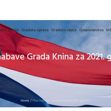
eno glasilo
Gradska uprava
Gradsko vijeće
Gospodarstvo
In
nabave Grada Knina za 2021. 
Home
/
Plan nabave Grada Knina za 2021. godinu