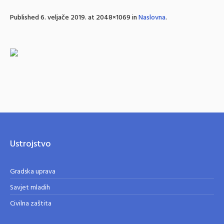
Published
6. veljače 2019.
at 2048×1069 in
Naslovna
.
Ustrojstvo
Gradska uprava
Savjet mladih
Civilna zaštita