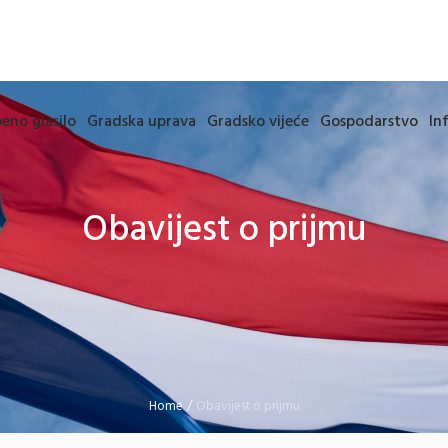
eno glasilo
Gradska uprava
Gradsko vijeće
Gospodarstvo
In
Obavijest o prijmu
Home
/
Obavijest o prijmu