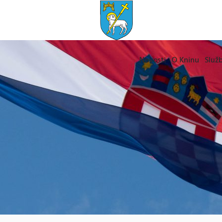
Novosti
O Kninu
Služb