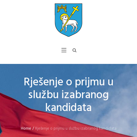
Rješenje o prijmu u
službu izabranog
kandidata
Home
/
Rješenje o prijmu u službu izabranog kandidata