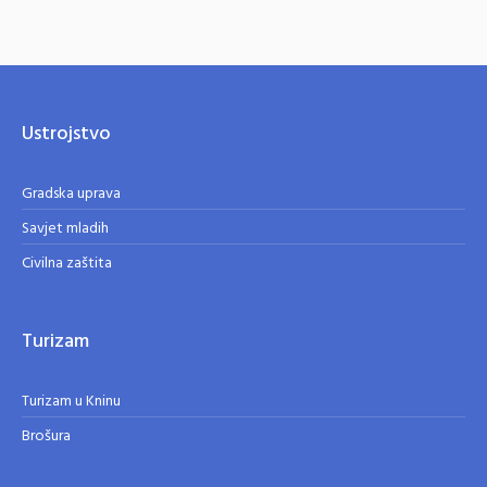
Ustrojstvo
Gradska uprava
Savjet mladih
Civilna zaštita
Turizam
Turizam u Kninu
Brošura