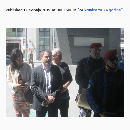
Published
12. svibnja 2015.
at 800×600 in
“24 krunice za 24 godine”
.