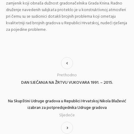
zamjenik koji obnaša dužnost gradonačelnika Grada Knina. Radno
druženje navedenih subjkata proteklo je u konstruktivnoj atmosferi
pri čemu su se sudionici dotakli brojnih problema koji ometaju
kvalitetniji rad brojnih gradova u Republici Hrvatskoj, nudeći rješenja
za pojedine probleme.
Prethodno
DAN SJEĆANJA NA ŽRTVU VUKOVARA 1991. – 2015.
Na Skupštini Udruge gradova u Republici Hrvatskoj Nikola Blažević
izabran za potpredsjednika Udruge gradova
Sljedeće