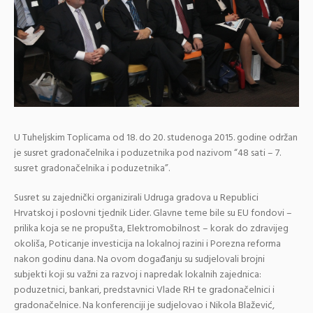
U Tuheljskim Toplicama od 18. do 20. studenoga 2015. godine održan
je susret gradonačelnika i poduzetnika pod nazivom “48 sati – 7.
susret gradonačelnika i poduzetnika”.
Susret su zajednički organizirali Udruga gradova u Republici
Hrvatskoj i poslovni tjednik Lider. Glavne teme bile su EU fondovi –
prilika koja se ne propušta, Elektromobilnost – korak do zdravijeg
okoliša, Poticanje investicija na lokalnoj razini i Porezna reforma
nakon godinu dana. Na ovom događanju su sudjelovali brojni
subjekti koji su važni za razvoj i napredak lokalnih zajednica:
poduzetnici, bankari, predstavnici Vlade RH te gradonačelnici i
gradonačelnice. Na konferenciji je sudjelovao i Nikola Blažević,