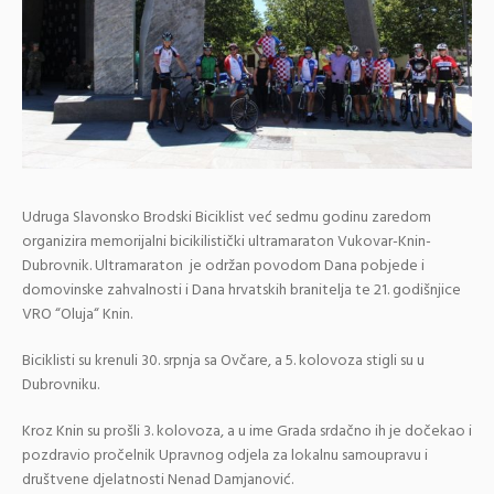
Udruga Slavonsko Brodski Biciklist već sedmu godinu zaredom
organizira memorijalni bicikilistički ultramaraton Vukovar-Knin-
Dubrovnik. Ultramaraton je održan povodom Dana pobjede i
domovinske zahvalnosti i Dana hrvatskih branitelja te 21. godišnjice
VRO “Oluja“ Knin.
Biciklisti su krenuli 30. srpnja sa Ovčare, a 5. kolovoza stigli su u
Dubrovniku.
Kroz Knin su prošli 3. kolovoza, a u ime Grada srdačno ih je dočekao i
pozdravio pročelnik Upravnog odjela za lokalnu samoupravu i
društvene djelatnosti Nenad Damjanović.