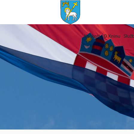
Novosti
O Kninu
Služb