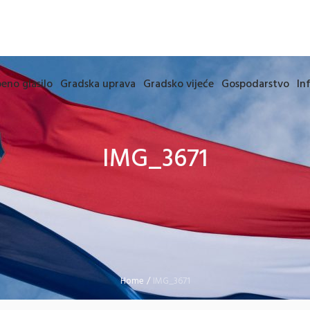
eno glasilo
Gradska uprava
Gradsko vijeće
Gospodarstvo
In
IMG_3671
Home
/
IMG_3671