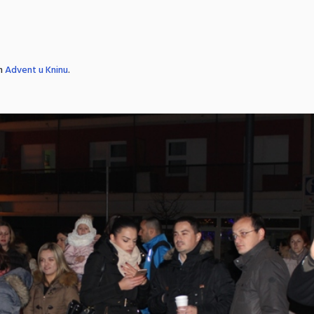
in
Advent u Kninu
.