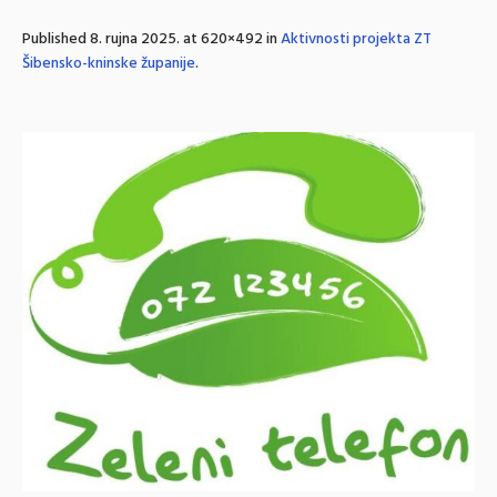
Published
8. rujna 2025.
at 620×492 in
Aktivnosti projekta ZT
Šibensko-kninske županije
.