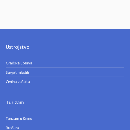
Ustrojstvo
Gradska uprava
Savjet mladih
Civilna zaštita
Turizam
Turizam u Kninu
Brošura