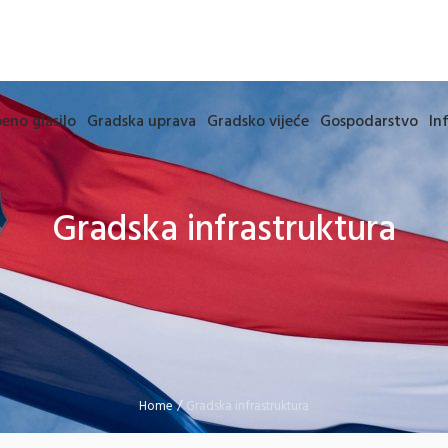
eno glasilo
Gradska uprava
Gradsko vijeće
Gospodarstvo
In
Gradska infrastruktura
Home
/
Gradska infrastruktura