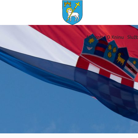
Novosti
O Kninu
Služb