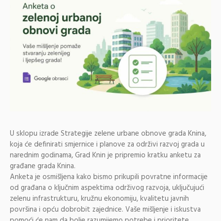
U sklopu izrade Strategije zelene urbane obnove grada Knina,
koja će definirati smjernice i planove za održivi razvoj grada u
narednim godinama, Grad Knin je pripremio kratku anketu za
građane grada Knina.
Anketa je osmišljena kako bismo prikupili povratne informacije
od građana o ključnim aspektima održivog razvoja, uključujući
zelenu infrastrukturu, kružnu ekonomiju, kvalitetu javnih
površina i opću dobrobit zajednice. Vaše mišljenje i iskustva
pomoći će nam da bolje razumijemo potrebe i prioritete