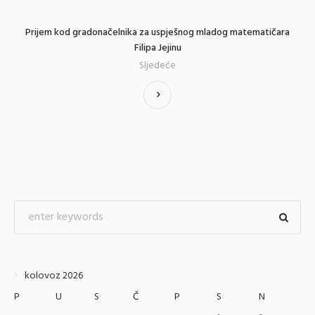
Prijem kod gradonačelnika za uspješnog mladog matematičara
Filipa Jejinu
Sljedeće
kolovoz 2026
P
U
S
Č
P
S
N