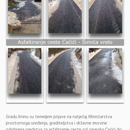
Gradu Kninu su temeljem prijave na natječaj Ministarstva
prostornoga uređenja, graditeljstva i državne imovine
odobrena sredstva za asfaltiranje ceste od zaseoka Ćaćići do