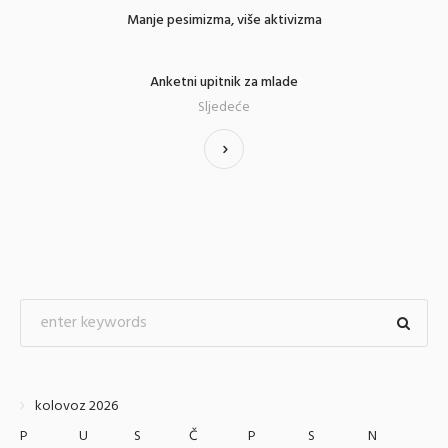
Manje pesimizma, više aktivizma
Anketni upitnik za mlade
Sljedeće
kolovoz 2026
P
U
S
Č
P
S
N