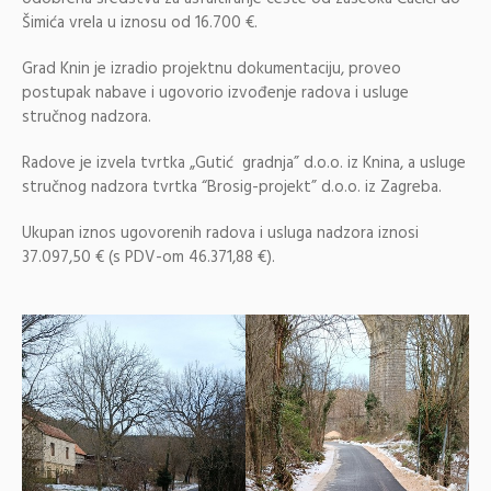
Šimića vrela u iznosu od 16.700 €.
Grad Knin je izradio projektnu dokumentaciju, proveo
postupak nabave i ugovorio izvođenje radova i usluge
stručnog nadzora.
Radove je izvela tvrtka „Gutić gradnja” d.o.o. iz Knina, a usluge
stručnog nadzora tvrtka “Brosig-projekt” d.o.o. iz Zagreba.
Ukupan iznos ugovorenih radova i usluga nadzora iznosi
37.097,50 € (s PDV-om 46.371,88 €).