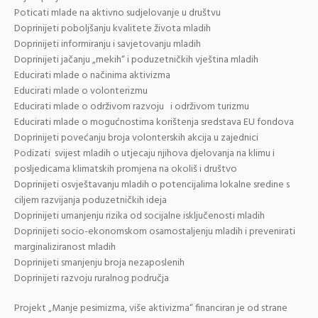
Poticati mlade na aktivno sudjelovanje u društvu
Doprinijeti poboljšanju kvalitete života mladih
Doprinijeti informiranju i savjetovanju mladih
Doprinijeti jačanju „mekih“ i poduzetničkih vještina mladih
Educirati mlade o načinima aktivizma
Educirati mlade o volonterizmu
Educirati mlade o održivom razvoju i održivom turizmu
Educirati mlade o mogućnostima korištenja sredstava EU fondova
Doprinijeti povećanju broja volonterskih akcija u zajednici
Podizati svijest mladih o utjecaju njihova djelovanja na klimu i
posljedicama klimatskih promjena na okoliš i društvo
Doprinijeti osvještavanju mladih o potencijalima lokalne sredine s
ciljem razvijanja poduzetničkih ideja
Doprinijeti umanjenju rizika od socijalne isključenosti mladih
Doprinijeti socio-ekonomskom osamostaljenju mladih i prevenirati
marginaliziranost mladih
Doprinijeti smanjenju broja nezaposlenih
Doprinijeti razvoju ruralnog područja
Projekt „Manje pesimizma, više aktivizma“ financiran je od strane