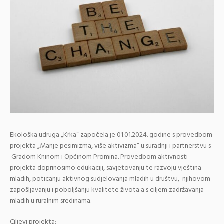
Ekološka udruga „Krka“ započela je 01.01.2024. godine s provedbom
projekta „Manje pesimizma, više aktivizma“ u suradnji i partnerstvu s
Gradom Kninom i Općinom Promina. Provedbom aktivnosti
projekta doprinosimo edukaciji, savjetovanju te razvoju vještina
mladih, poticanju aktivnog sudjelovanja mladih u društvu, njihovom
zapošljavanju i poboljšanju kvalitete života a s ciljem zadržavanja
mladih u ruralnim sredinama.
Ciljevi projekta: