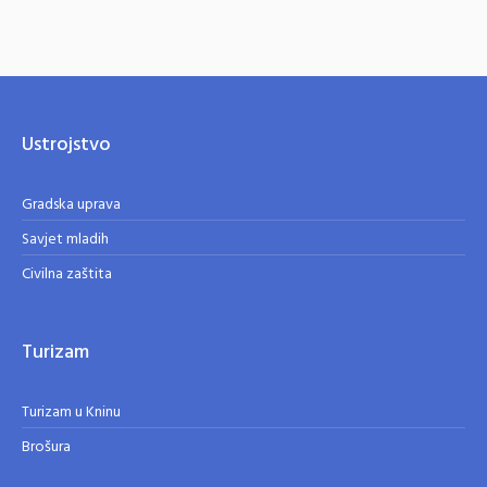
Ustrojstvo
Gradska uprava
Savjet mladih
Civilna zaštita
Turizam
Turizam u Kninu
Brošura