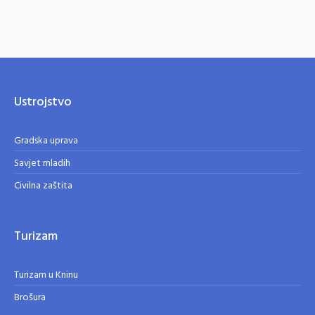
Ustrojstvo
Gradska uprava
Savjet mladih
Civilna zaštita
Turizam
Turizam u Kninu
Brošura