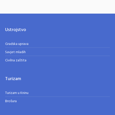
Ustrojstvo
Gradska uprava
Savjet mladih
Civilna zaštita
Turizam
Turizam u Kninu
Brošura