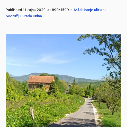
Published
11. rujna 2020.
at 899×1599 in
Asfaltiranje ulica na
području Grada Knina
.