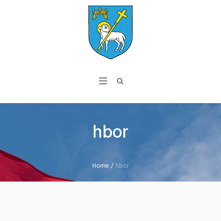
hbor
Home
/
hbor