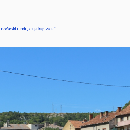
n
Boćarski turnir „Oluja kup 2017“
.