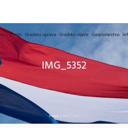
eno glasilo
Gradska uprava
Gradsko vijeće
Gospodarstvo
In
IMG_5352
Home
/
IMG_5352