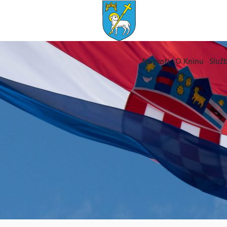
Novosti
O Kninu
Služb