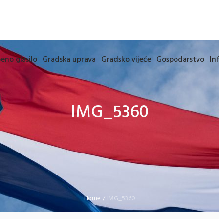
eno glasilo
Gradska uprava
Gradsko vijeće
Gospodarstvo
In
IMG_5360
Home
/
IMG_5360