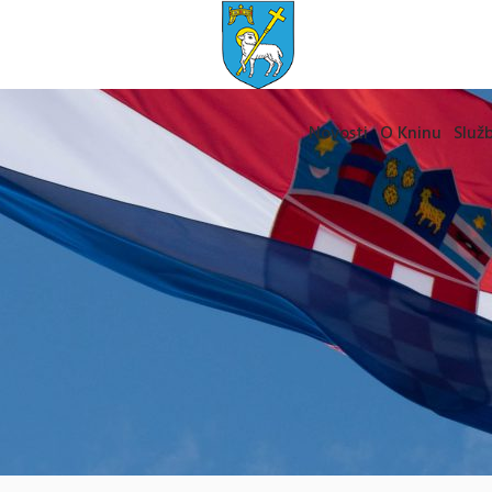
Novosti
O Kninu
Služb