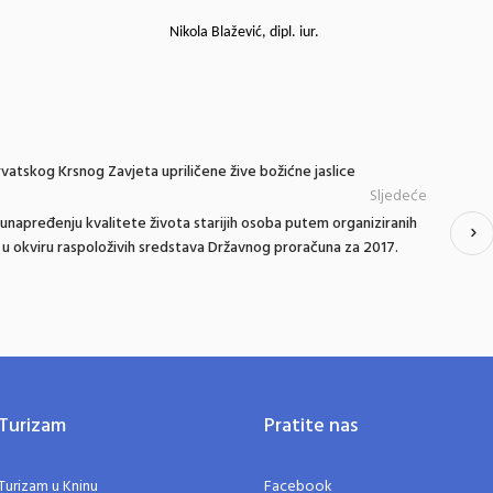
Nikola Blažević, dipl. iur.
atskog Krsnog Zavjeta upriličene žive božićne jaslice
Sljedeće
 unapređenju kvalitete života starijih osoba putem organiziranih
i u okviru raspoloživih sredstava Državnog proračuna za 2017.
Turizam
Pratite nas
Turizam u Kninu
Facebook