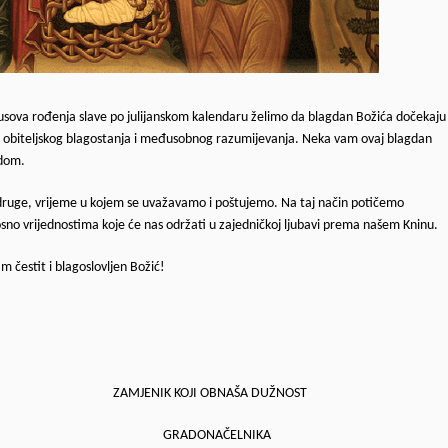
usova rođenja slave po julijanskom kalendaru želimo da blagdan Božića dočekaju
bavi, obiteljskog blagostanja i međusobnog razumijevanja. Neka vam ovaj blagdan
adom.
 druge, vrijeme u kojem se uvažavamo i poštujemo. Na taj način potičemo
sno vrijednostima koje će nas održati u zajedničkoj ljubavi prema našem Kninu.
m čestit i blagoslovljen Božić!
ZAMJENIK KOJI OBNAŠA DUŽNOST
GRADONAČELNIKA