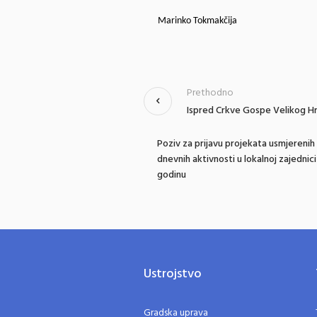
Marinko Tokmakčija
Prethodno
Ispred Crkve Gospe Velikog Hrv
Poziv za prijavu projekata usmjerenih
dnevnih aktivnosti u lokalnoj zajednic
godinu
Ustrojstvo
Gradska uprava