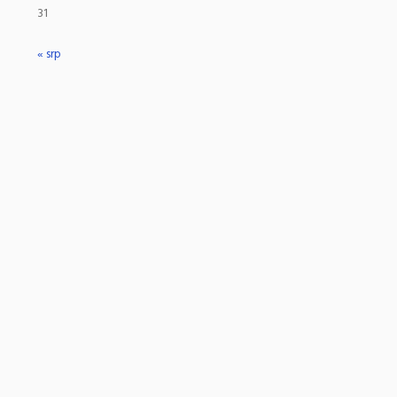
31
« srp