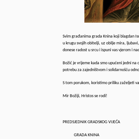
Svim građanima grada Knina koji blagdan Is
u krugu svojih obitelji, uz obilje mira, lju
donese radost u srcu i ispuni vas vjerom i n
Božić je vrijeme kada smo upućeni jedni na
potrebu za zajedništvom i solidarnošću odno
S tom porukom, koristimo priliku zaželjeti va
Mir Božiji, Hristos se rodi!
PREDSJEDNIK GRADSKOG VIJEĆA
GRADA KNINA