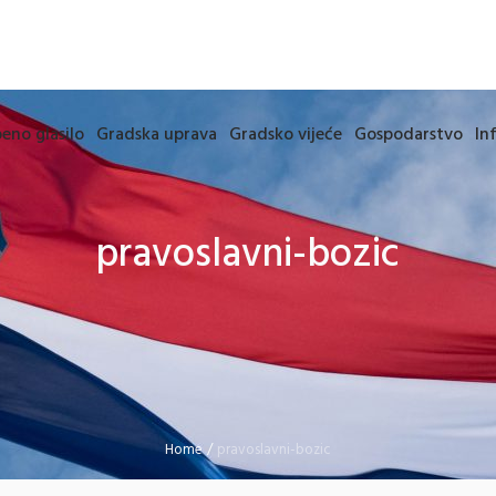
eno glasilo
Gradska uprava
Gradsko vijeće
Gospodarstvo
In
pravoslavni-bozic
Home
/
pravoslavni-bozic