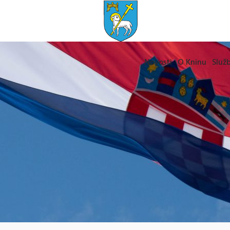
Novosti
O Kninu
Služb