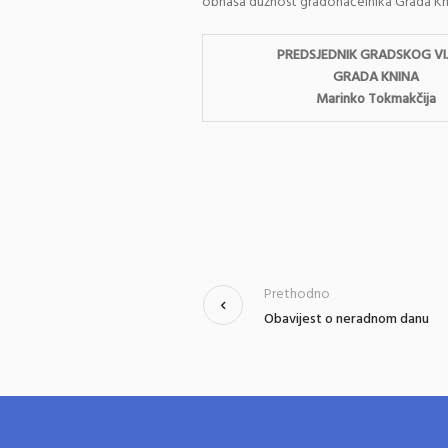
obnaša dužnost gradonačelnika Grada Knina
PREDSJEDNIK GRADSKOG VI
GRADA KNINA
Marinko Tokmakčija
Prethodno
Obavijest o neradnom danu