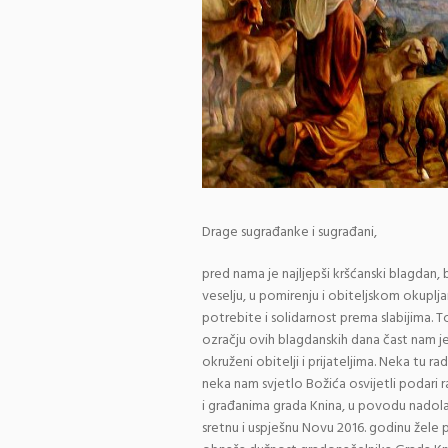
Drage sugrađanke i sugrađani,
pred nama je najljepši kršćanski blagdan, 
veselju, u pomirenju i obiteljskom okuplja
potrebite i solidarnost prema slabijima. 
ozračju ovih blagdanskih dana čast nam je
okruženi obitelji i prijateljima. Neka tu ra
neka nam svjetlo Božića osvijetli podari 
i građanima grada Knina, u povodu nadola
sretnu i uspješnu Novu 2016. godinu žele