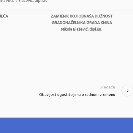
 Nikola Blažević, dipl.iur..
JEĆA
ZAMJENIK KOJI OBNAŠA DUŽNOST
GRADONAČELNIKA GRADA KNINA
Nikola Blažević, dipl.iur.
Sljedeće
Obavijest ugostiteljima o radnom vremenu