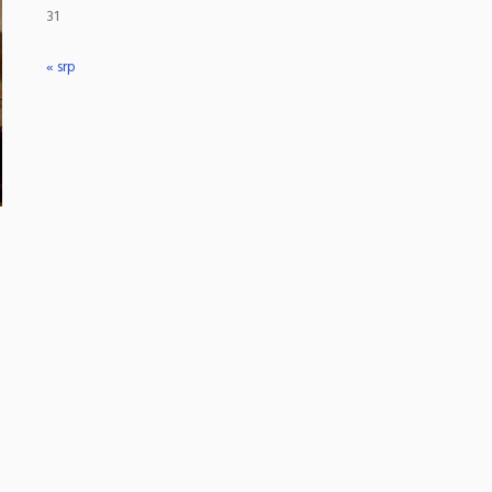
31
« srp