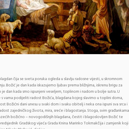
blagdan čija se sveta poruka ogleda u slavlju radosne vijesti, u skromnom
nju. Božić je dan kada iskazujemo ljubav prema bližnjima, iskrenu brigu za
To je dan kada smo ispunjeni veseljem, toplinom i nadom u bolje sutra. U
 s vama podijeliti radost Božića, blagdana kojeg slavimo u toplini doma,
dost Božićni dani unesu u svaki dom i svaku obitelj i neka ona ispuni sva srca i
radost zajedničkog života, mira, sreće i blagostanja. Stoga, svim građankama
zećih božićno – novogodišnjih blagdana, čestit i blagoslovljen Božić te
 predsjednik Gradskog vijeća Grada Knina Marinko Tokmakčija i zamjenik koji