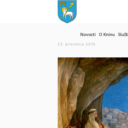
Novosti
O Kninu
Služb
23. prosinca 2015.