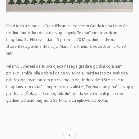
Grad Knin u suradnji s Turističkom zajednicom Grada Knina i ove će
godine prigodno darivati svoje najmlađe građane povodom
blagdana Sv. Nikole – dana 6. prosinca 2017. godine, u dvorani
studentskog doma „Fra Lujo Marun“, u Kninu, s početkom u 16:30
sati.
Mi smo uvjereni da su sva djeca našega grada u godini koja nam
polako izmiče bila dobra i da će Sv. Nikola imati nešto za svakoga
njih. Stoga, ovim putem pozivamo ih da dođu vidjeti što im je u
blagdanskom ozračju pripremilo kazalište „Tvornica smijeha“ u svojoj
predstavi „Čekajući Svetog Nikolu“ ali i da vide čime ih je to ove
godine odlučio nagraditi Sv. Nikola za njihovu dobrotu.