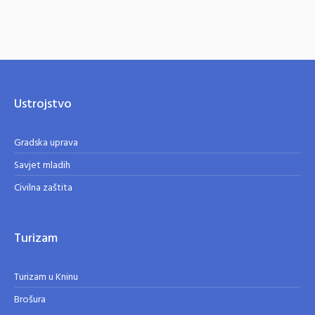
Ustrojstvo
Gradska uprava
Savjet mladih
Civilna zaštita
Turizam
Turizam u Kninu
Brošura