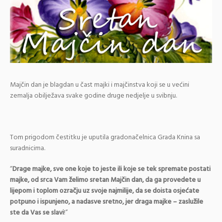
Majčin dan je blagdan u čast majki i majčinstva koji se u većini
zemalja obilježava svake godine druge nedjelje u svibnju.
Tom prigodom čestitku je uputila gradonačelnica Grada Knina sa
suradnicima.
“
Drage majke, sve one koje to jeste ili koje se tek spremate postati
majke, od srca Vam želimo sretan Majčin dan, da ga provedete u
lijepom i toplom ozračju uz svoje najmilije, da se doista osjećate
potpuno i ispunjeno, a nadasve sretno, jer draga majke – zaslužile
ste da Vas se slavi
!”