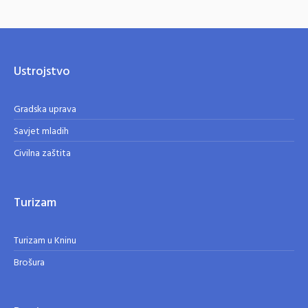
Ustrojstvo
Gradska uprava
Savjet mladih
Civilna zaštita
Turizam
Turizam u Kninu
Brošura