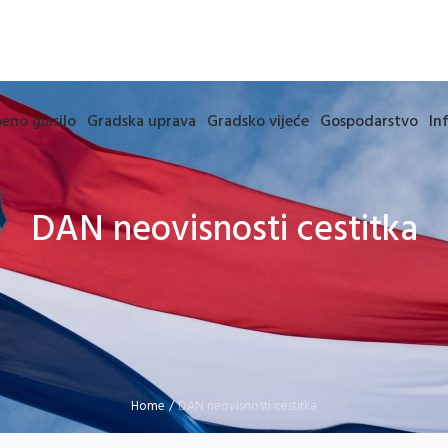
eno glasilo
Gradska uprava
Gradsko vijeće
Gospodarstvo
In
DAN neovisnosti cestitka
Home
/
DAN neovisnosti cestitka