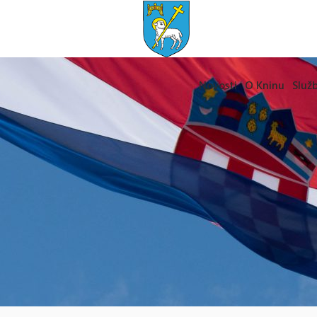
Novosti
O Kninu
Služb