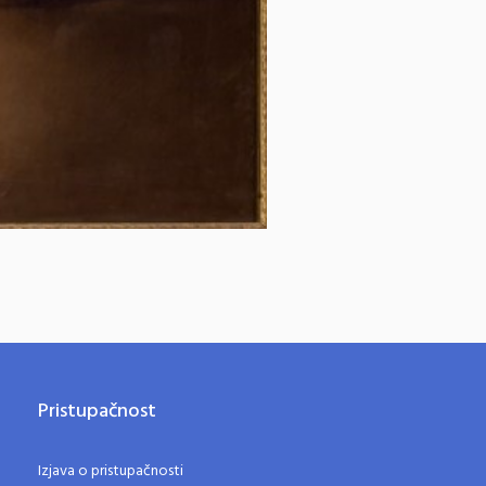
Pristupačnost
Izjava o pristupačnosti