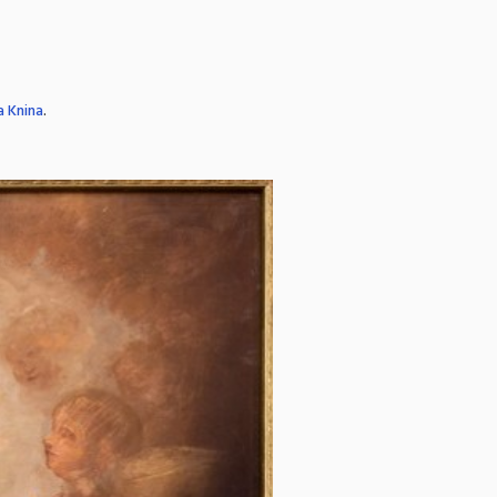
a Knina
.