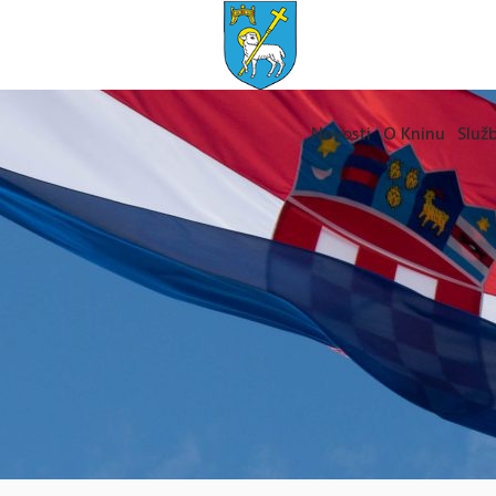
Novosti
O Kninu
Služb