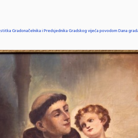
stitka Gradonačelnika i Predsjednika Gradskog vijeća povodom Dana grad