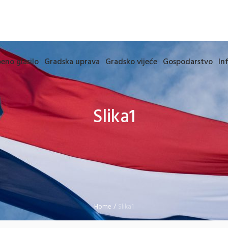
eno glasilo
Gradska uprava
Gradsko vijeće
Gospodarstvo
In
Slika1
Home
/
Slika1