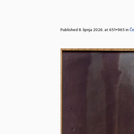
Published
8. lipnja 2026.
at 651×965 in
Če